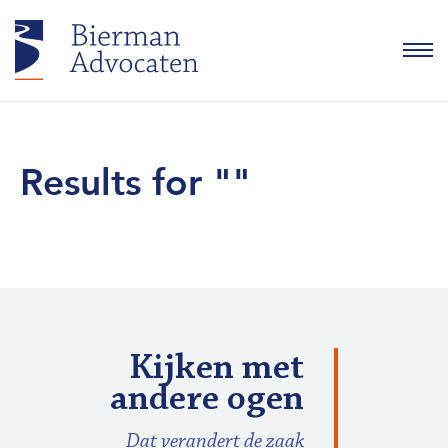
Oplossingen
Results for ""
Kennis & blogs
Groots & Gelders
Events
Over Bierman
Kijken met
andere ogen
Contact
Dat verandert de zaak