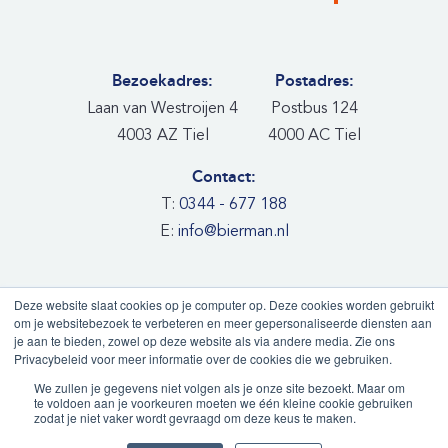
Bezoekadres:
Postadres:
Laan van Westroijen 4
Postbus 124
4003 AZ Tiel
4000 AC Tiel
Contact:
T:
0344 - 677 188
E:
info@bierman.nl
Deze website slaat cookies op je computer op. Deze cookies worden gebruikt
om je websitebezoek te verbeteren en meer gepersonaliseerde diensten aan
je aan te bieden, zowel op deze website als via andere media. Zie ons
Copyright® Bierman Advocaten
Privacybeleid voor meer informatie over de cookies die we gebruiken.
Algemene voorwaarden
Cookieverklaring
Disclaimer
We zullen je gegevens niet volgen als je onze site bezoekt. Maar om
te voldoen aan je voorkeuren moeten we één kleine cookie gebruiken
Klachten & geschillen
Contact
Privacystatement
zodat je niet vaker wordt gevraagd om deze keus te maken.