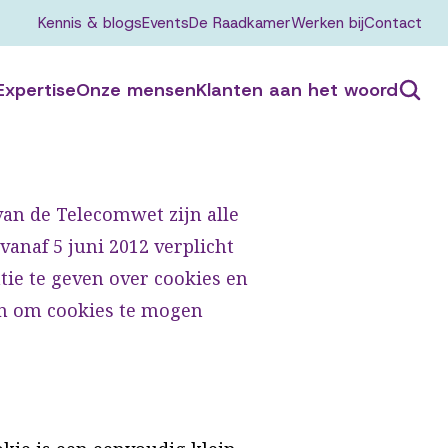
Kennis & blogs
Events
De Raadkamer
Werken bij
Contact
Expertise
Onze mensen
Klanten aan het woord
van de Telecomwet zijn alle
anaf 5 juni 2012 verplicht
ie te geven over cookies en
n om cookies te mogen