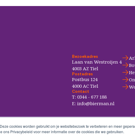
Bezoekadres
Ar
Laan van Westroijen 4
Bo
4003 AZ Tiel
He
Postadres
Postbus 124
On
4000 AC Tiel
We
Contact
T:
0344 - 677 188
E:
info@bierman.nl
 Deze cookies worden gebruikt om je websitebezoek te verbeteren en meer geperso
ie ons Privacybeleid voor meer informatie over de cookies die we gebruiken.