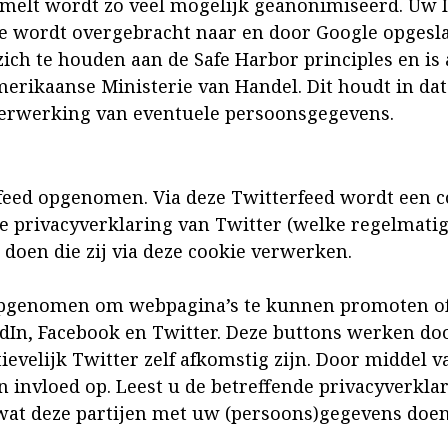
amelt wordt zo veel mogelijk geanonimiseerd. Uw 
e wordt overgebracht naar en door Google opgesla
zich te houden aan de Safe Harbor principles en is 
ikaanse Ministerie van Handel. Dit houdt in dat 
erwerking van eventuele persoonsgegevens.
rfeed opgenomen. Via deze Twitterfeed wordt een c
de privacyverklaring van Twitter (welke regelmati
doen die zij via deze cookie verwerken.
opgenomen om webpagina’s te kunnen promoten of d
dIn, Facebook en Twitter. Deze buttons werken doo
ievelijk Twitter zelf afkomstig zijn. Door middel 
n invloed op. Leest u de betreffende privacyverkl
at deze partijen met uw (persoons)gegevens doen d