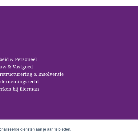
beid & Personeel
uw & Vastgoed
rstructurering & Insolventie
dernemingsrecht
rken bij Bierman
naliseerde diensten aan je aan te bieden,