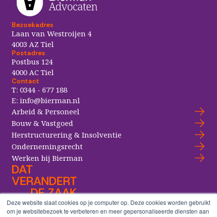
Bezoekadres
Laan van Westroijen 4
4003 AZ Tiel
Postadres
Postbus 124
4000 AC Tiel
Contact
T:
0344 - 677 188
E:
info@bierman.nl
Arbeid & Personeel
Bouw & Vastgoed
Herstructurering & Insolventie
Ondernemingsrecht
Werken bij Bierman
DAT
VERANDERT
DE ZAAK
Deze website slaat cookies op je computer op. Deze cookies worden gebruikt
om je websitebezoek te verbeteren en meer gepersonaliseerde diensten aan