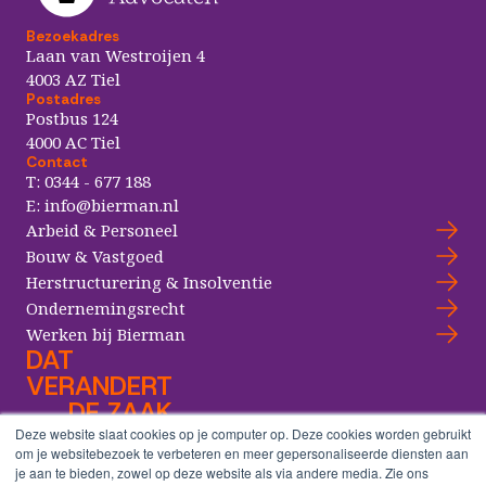
Bezoekadres
Laan van Westroijen 4
4003 AZ Tiel
Postadres
Postbus 124
4000 AC Tiel
Contact
T:
0344 - 677 188
E:
info@bierman.nl
Arbeid & Personeel
Bouw & Vastgoed
Herstructurering & Insolventie
Ondernemingsrecht
Werken bij Bierman
DAT
VERANDERT
DE ZAAK
Deze website slaat cookies op je computer op. Deze cookies worden gebruikt
om je websitebezoek te verbeteren en meer gepersonaliseerde diensten aan
je aan te bieden, zowel op deze website als via andere media. Zie ons