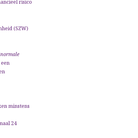
ancieel risico
enheid (SZW)
“
normale
 een
en
ken minstens
maal 24