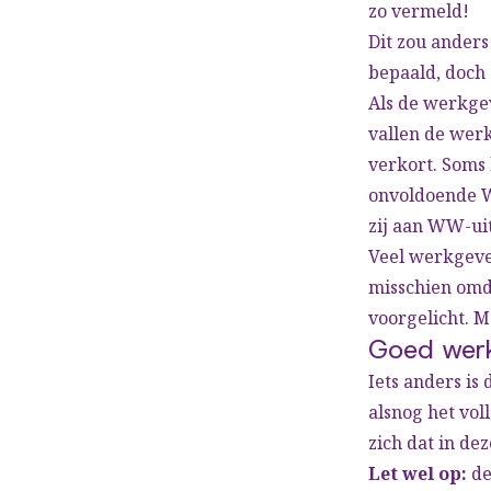
zo vermeld!
Dit zou anders
bepaald, doch 
Als de werkgev
vallen de wer
verkort. Soms 
onvoldoende 
zij aan WW-ui
Veel werkgever
misschien omd
voorgelicht. M
Goed wer
Iets anders is
alsnog het vol
zich dat in de
Let wel op:
de