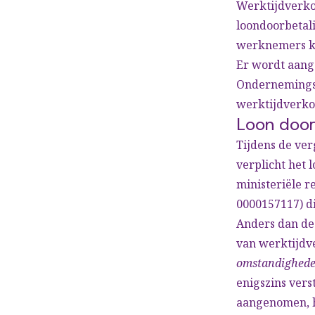
Werktijdverko
loondoorbetali
werknemers ka
Er wordt aange
Ondernemingsr
werktijdverkor
Loon door
Tijdens de ve
verplicht het 
ministeriële r
0000157117) di
Anders dan de 
van werktijdv
omstandighed
enigszins verst
aangenomen, he