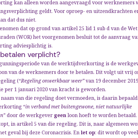
rting kan alleen worden aangevraagd voor werknemers 
ngsverplichting geldt. Voor oproep- en uitzendkrachten e
n dat dus niet.
nomen dat op grond van artikel 25 lid 1 sub d van de Wet
aden (WOR) het voorgenomen besluit tot de aanvraag va
ting adviesplichtig is.
betalen verplicht?
rgunningsperiode van de werktijdverkorting is de werkgev
loon van de werknemers door te betalen. Dit volgt uit vrij
egeling (“
Regeling onwerkbaar weer”
van 19 december 2019
e per 1 januari 2020 van kracht is geworden.
naam van die regeling doet vermoeden, is daarin bepaald 
erkorting “
in verband met buitengewone, niet natuurlijke
en
” door de werkgever
geen
loon hoeft te worden betaald. 
opt, in artikel 5 van die regeling. Dit is, naar algemeen wo
t geval bij deze Coronacrisis. En
let op
: dit wordt op vee