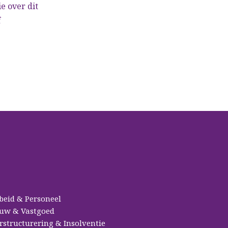
e over dit
f
beid & Personeel
uw & Vastgoed
rstructurering & Insolventie