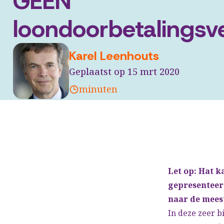
GEEN
loondoorbetalingsve
Karel Leenhouts
Geplaatst op 15 mrt 2020
minuten
Let op: Hat 
gepresenteerd
naar de mees
In deze zeer 