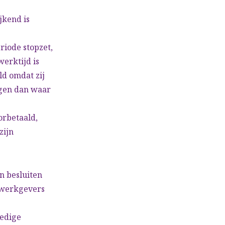
jkend is
riode stopzet,
erktijd is
ld omdat zij
gen dan waar
orbetaald,
zijn
n besluiten
e werkgevers
ledige