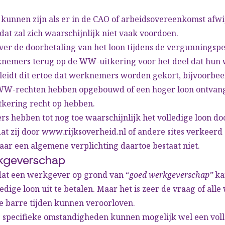
 kunnen zijn als er in de CAO of arbeidsovereenkomst afwi
dat zal zich waarschijnlijk niet vaak voordoen.
er de doorbetaling van het loon tijdens de vergunningspe
knemers terug op de WW-uitkering voor het deel dat hun w
leidt dit ertoe dat werknemers worden gekort, bijvoorbee
WW-rechten hebben opgebouwd of een hoger loon ontvan
tkering recht op hebben.
s hebben tot nog toe waarschijnlijk het volledige loon do
at zij door
www.rijksoverheid.nl
of andere sites verkeerd 
aar een algemene verplichting daartoe bestaat niet.
kgeverschap
 dat een werkgever op grond van “
goed werkgeverschap”
ka
ledige loon uit te betalen. Maar het is zeer de vraag of all
ze barre tijden kunnen veroorloven.
 specifieke omstandigheden kunnen mogelijk wel een vol