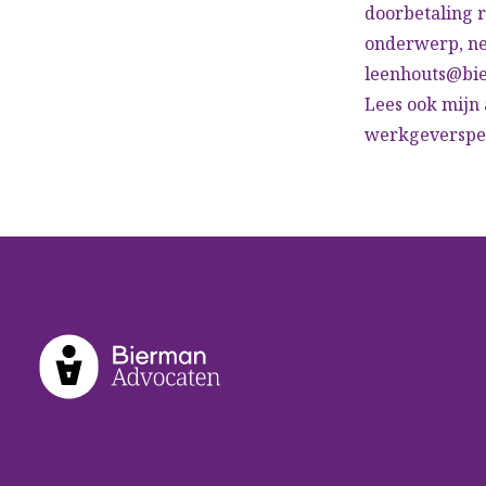
doorbetaling r
onderwerp, ne
leenhouts@bi
Lees ook mijn 
werkgeversper