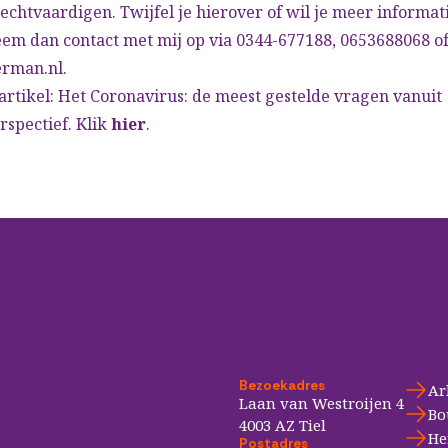
echtvaardigen. Twijfel je hierover of wil je meer informati
em dan contact met mij op via 0344-677188, 0653688068 o
erman.nl
.
artikel: Het Coronavirus: de meest gestelde vragen vanuit
spectief. Klik
hier
.
Bezoekadres
Ar
Laan van Westroijen 4
Bo
4003 AZ Tiel
He
Postadres