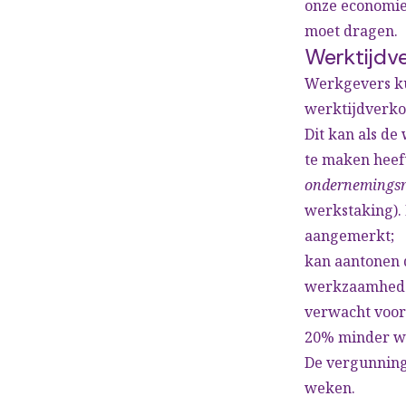
onze economie,
moet dragen.
Werktijdv
Werkgevers ku
werktijdverko
Dit kan als de
te maken heeft
ondernemingsr
werkstaking). 
aangemerkt;
kan aantonen 
werkzaamheden
verwacht voor
20% minder we
De vergunning
weken.