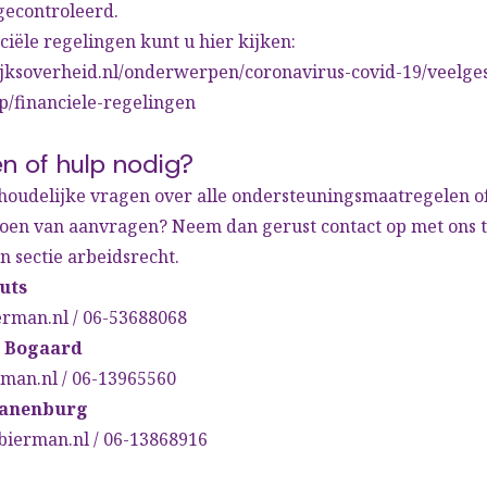
gecontroleerd.
nciële regelingen kunt u hier kijken:
ijksoverheid.nl/onderwerpen/coronavirus-covid-19/veelge
/financiele-regelingen
n of hulp nodig?
houdelijke vragen over alle ondersteuningsmaatregelen of
 doen van aanvragen? Neem dan gerust contact op met ons
an sectie arbeidsrecht.
outs
erman.nl
/ 06-53688068
n Bogaard
man.nl
/ 06-13965560
anenburg
ierman.nl
/ 06-13868916