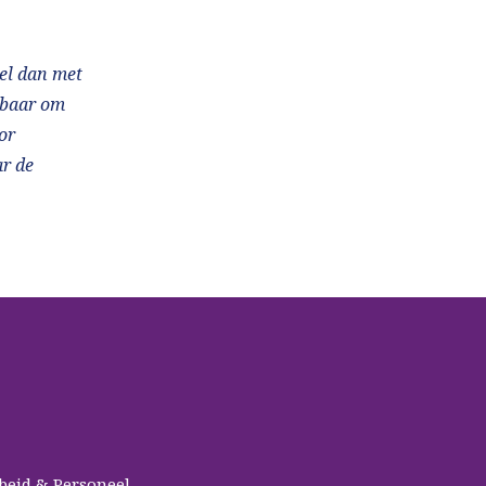
el dan met
kbaar om
or
r de
beid & Personeel