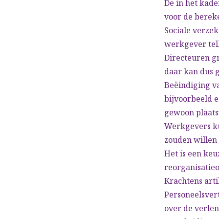
De in het kad
voor de berek
Sociale verze
werkgever tell
Directeuren g
daar kan dus 
Beëindiging v
bijvoorbeeld e
gewoon plaats
Werkgevers ku
zouden willen
Het is een keu
reorganisatie
Krachtens art
Personeelsver
over de verlen