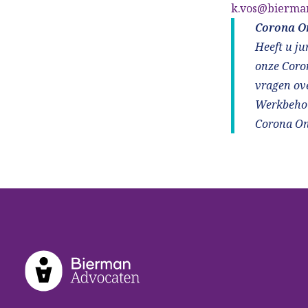
k.vos@bierma
Corona O
Heeft u ju
onze Coron
vragen ove
Werkbehoud
Corona On