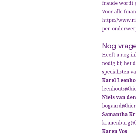
fraude wordt 
Voor alle fina
https://www.r
per-onderwerp
Nog vrage
Heeft u nog in
nodig bij het
specialisten v
Karel Leenh
leenhouts@bi
Niels van de
bogaard@bier
Samantha Kr
kranenburg@b
Karen Vos