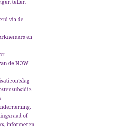
ngen tellen
erd via de
werknemers en
or
d van de NOW
satieontslag
stensubsidie.
n
 onderneming.
ingsraad of
rs, informeren