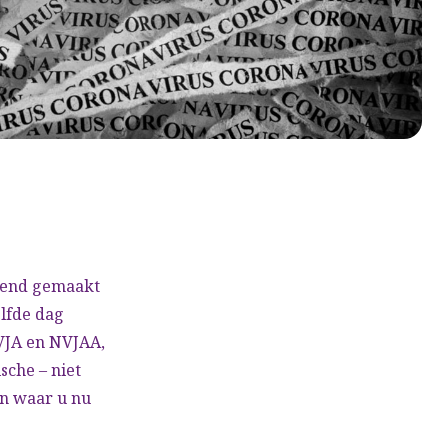
kend gemaakt
lfde dag
VJA en NVJAA,
sche – niet
en waar u nu