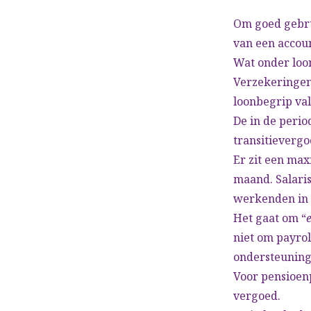
Om goed gebru
van een account
Wat onder loon
Verzekeringen
loonbegrip val
De in de perio
transitievergo
Er zit een ma
maand. Salari
werkenden in 
Het gaat om “
niet om payrol
ondersteuning
Voor pensioen
vergoed.