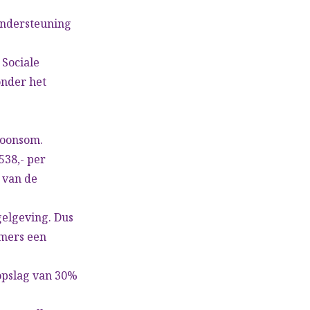
ondersteuning
 Sociale
onder het
loonsom.
538,- per
 van de
gelgeving. Dus
emers een
opslag van 30%