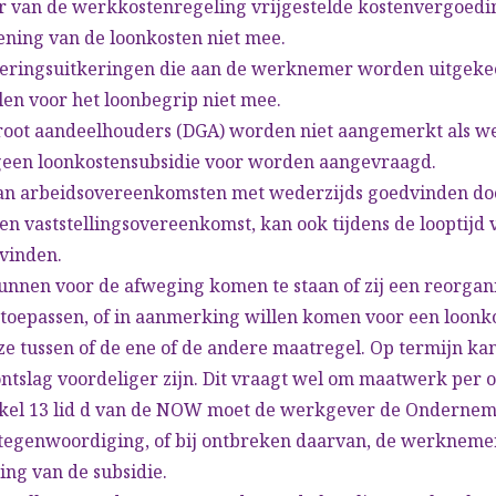
er van de werkkostenregeling vrijgestelde kostenvergoedi
ening van de loonkosten niet mee.
keringsuitkeringen die aan de werknemer worden uitgeke
en voor het loonbegrip niet mee.
root aandeelhouders (DGA) worden niet aangemerkt als 
geen loonkostensubsidie voor worden aangevraagd.
an arbeidsovereenkomsten met wederzijds goedvinden do
en vaststellingsovereenkomst, kan ook tijdens de looptij
vinden.
nnen voor de afweging komen te staan of zij een reorgani
 toepassen, of in aanmerking willen komen voor een loonko
ze tussen of de ene of de andere maatregel. Op termijn ka
ontslag voordeliger zijn. Dit vraagt wel om maatwerk per
ikel 13 lid d van de NOW moet de werkgever de Ondernem
tegenwoordiging, of bij ontbreken daarvan, de werkneme
ing van de subsidie.