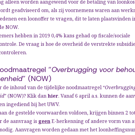
ag alleen worden aangewend voor de betaling van loonkos
rdt geadviseerd om, als zij voornemens waren aan wer
denen een loonoffer te vragen, dit te laten plaatsvinden i
 de NOW.
mers hebben in 2019 0,4% kans gehad op fiscale/sociale
ntrole. De vraag is hoe de overheid de verstrekte subsidie
controleren.
 noodmaatregel “
Overbrugging voor beho
enheid
” (NOW)
 de inhoud van de tijdelijke noodmaatregel “
Overbruggin
id
” (NOW)? Klik dan
hier
. Vanaf 6 april a.s. kunnen de aa
 ingediend bij het UWV.
aan de gestelde voorwaarden voldoen, krijgen binnen 2 to
r de aanvraag is
geen
E-herkenning of andere vorm van a
e nodig. Aanvragen worden gedaan met het loonheffingsn