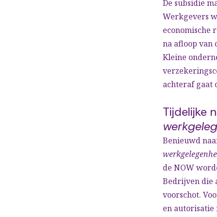
De subsidie m
Werkgevers wo
economische re
na afloop van
Kleine onderne
verzekeringsco
achteraf gaat 
Tijdelijke
werkgeleg
Benieuwd naar
werkgelegenhe
de NOW worden
Bedrijven die 
voorschot. Voo
en autorisati