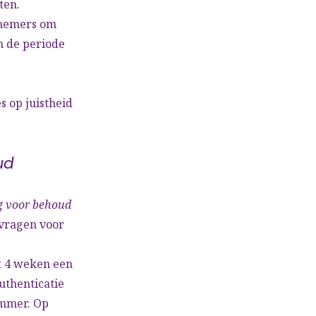
ten.
knemers om
n de periode
s op juistheid
ud
g voor behoud
nvragen voor
t 4 weken een
uthenticatie
ummer. Op