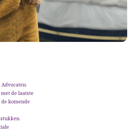
n Advocaten.
 met de laatste
ze de komende
sstukken.
iale