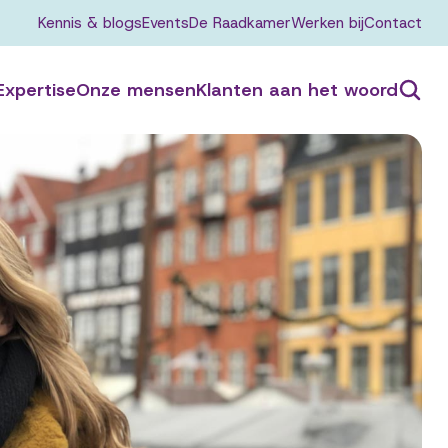
Kennis & blogs
Events
De Raadkamer
Werken bij
Contact
Expertise
Onze mensen
Klanten aan het woord