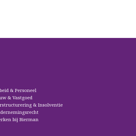
beid & Personeel
uw & Vastgoed
rstructurering & Insolventie
dernemingsrecht
rken bij Bierman