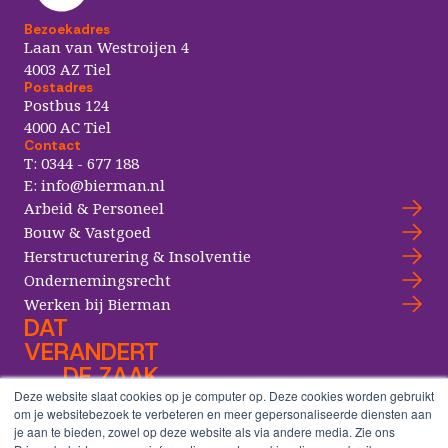
Bezoekadres
Laan van Westroijen 4
4003 AZ Tiel
Postadres
Postbus 124
4000 AC Tiel
Contact
T:
0344 - 677 188
E:
info@bierman.nl
Arbeid & Personeel
Bouw & Vastgoed
Herstructurering & Insolventie
Ondernemingsrecht
Werken bij Bierman
DAT
VERANDERT
DE ZAAK
Deze website slaat cookies op je computer op. Deze cookies worden gebruikt
om je websitebezoek te verbeteren en meer gepersonaliseerde diensten aan
je aan te bieden, zowel op deze website als via andere media. Zie ons
Copyright® Bierman Advocaten