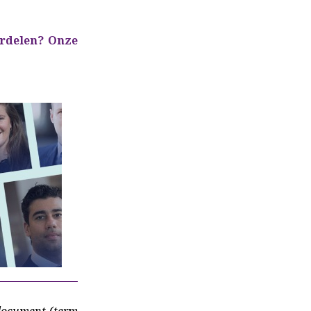
ordelen? Onze
edocument (term