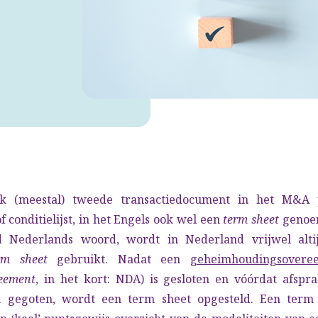
jk (meestal) tweede transactiedocument in het M&A 
of conditielijst, in het Engels ook wel een
term sheet
genoem
 Nederlands woord, wordt in Nederland vrijwel alti
rm sheet
gebruikt. Nadat een
geheimhoudingsovere
reement
, in het kort: NDA) is gesloten en vóórdat afspr
 gegoten, wordt een term sheet opgesteld. Een term 