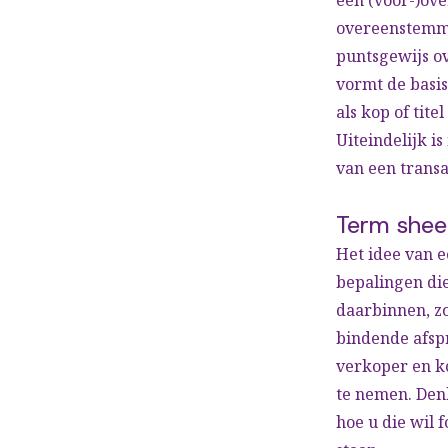
overeenstemmi
puntsgewijs o
vormt de basi
als kop of tit
Uiteindelijk i
van een trans
Term shee
Het idee van e
bepalingen di
daarbinnen, zo
bindende afspr
verkoper en ko
te nemen. Den
hoe u die wil 