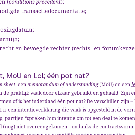
n (
conditions precedent
);
nodigde transactiedocumentatie;
;
losingdatum;
ermijn;
 recht en bevoegde rechter (rechts- en forumkeuze)
t, MoU en LoI; één pot nat?
m sheet
, een
memorandum of understanding
(MoU) en een
l
n de praktijk vaak door elkaar gebruikt en gehaald. Zijn e
rmen of is het inderdaad één pot nat? De verschillen zijn –
oI is een intentieverklaring die vaak is opgesteld in de vor
op, partijen “spreken hun intentie om tot een deal te komen 
al (nog) niet overeengekomen”, ondanks de contractsvorm.
ereenkomst, waarin de essentiële punten waar partijen