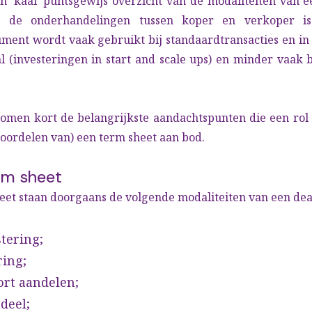
n ‘kaal’ puntsgewijs overzicht van de modaliteiten van e
r de onderhandelingen tussen koper en verkoper is
ument wordt vaak gebruikt bij standaardtransacties en in
l (investeringen in start and scale ups) en minder vaak b
omen kort de belangrijkste aandachtspunten die een rol s
eoordelen van) een term sheet aan bod.
rm sheet
heet staan doorgaans de volgende modaliteiten van een de
tering;
ring;
ort aandelen;
deel;