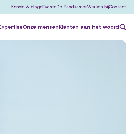
Kennis & blogs
Events
De Raadkamer
Werken bij
Contact
Expertise
Onze mensen
Klanten aan het woord