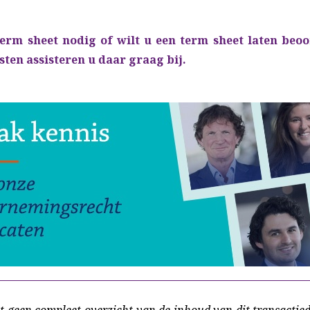
term sheet nodig of wilt u een term sheet laten beo
ten assisteren u daar graag bij.
t geen compleet overzicht van de inhoud van dit transacti