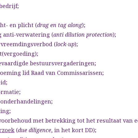
edrijf;
t- en plicht (
drag en tag along
);
 anti-verwatering (
anti dilution protection
);
ervreemdingsverbod (
lock-up
);
(vergoeding);
gevaardigde bestuursvergaderingen;
noeming lid Raad van Commissarissen;
id;
ormatie;
t onderhandelingen;
ing;
voorbehoud met betrekking tot het resultaat van 
rzoek
(
due diligence
, in het kort DD);