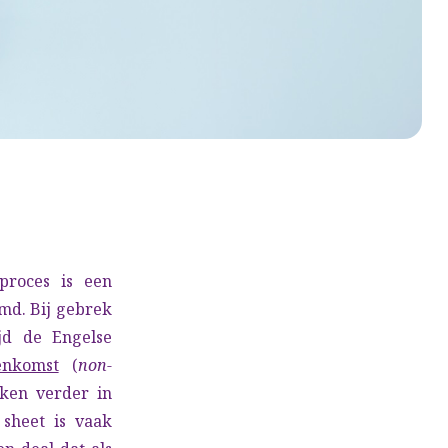
proces is een
d. Bij gebrek
jd de Engelse
enkomst
(
non-
aken verder in
sheet is vaak