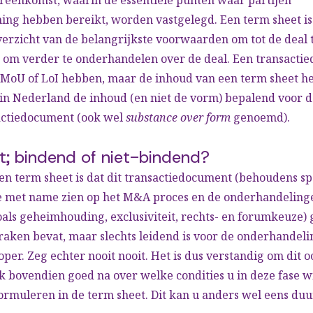
ng hebben bereikt, worden vastgelegd. Een term sheet is
verzicht van de belangrijkste voorwaarden om tot de deal
s om verder te onderhandelen over de deal. Een transacti
el MoU of LoI hebben, maar de inhoud van een term sheet h
s in Nederland de inhoud (en niet de vorm) bepalend voor d
actiedocument (ook wel
substance over form
genoemd).
t; bindend of niet-bindend?
en term sheet is dat dit transactiedocument (behoudens sp
e met name zien op het M&A proces en de onderhandeling
als geheimhouding, exclusiviteit, rechts- en forumkeuze) 
aken bevat, maar slechts leidend is voor de onderhandeli
per. Zeg echter nooit nooit. Het is dus verstandig om dit o
k bovendien goed na over welke condities u in deze fase 
formuleren in de term sheet. Dit kan u anders wel eens du