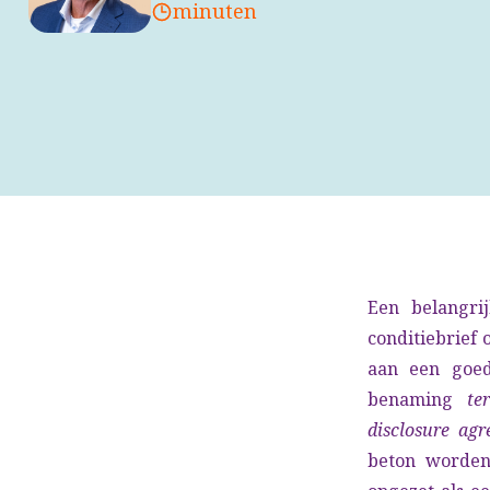
minuten
Een belangri
conditiebrief 
aan een goed
benaming
te
disclosure ag
beton worden