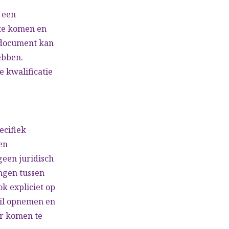
 een
 te komen en
edocument kan
ebben.
e kwalificatie
ecifiek
en
geen juridisch
ngen tussen
ok expliciet op
wil opnemen en
ur komen te