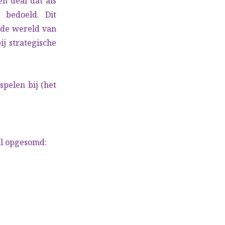
en deal dat als
 bedoeld. Dit
 de wereld van
ij strategische
pelen bij (het
al opgesomd: