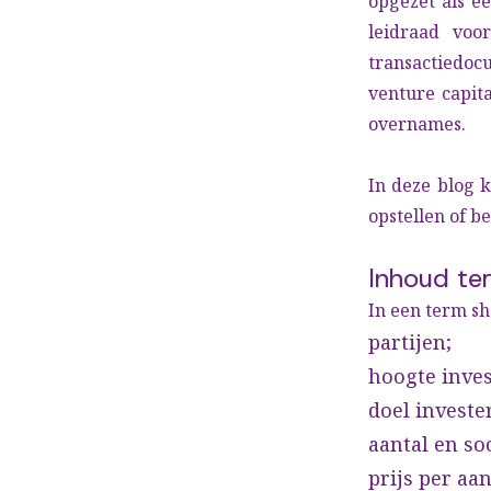
opgezet als ee
leidraad voo
transactiedoc
venture capita
overnames.
In deze blog k
opstellen of b
Inhoud te
In een term s
partijen;
hoogte inves
doel investe
aantal en so
prijs per aan