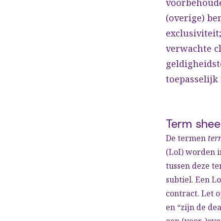
voorbehoude
(overige) be
exclusiviteit
verwachte c
geldigheidst
toepasselijk
Term shee
De termen
ter
(LoI) worden i
tussen deze te
subtiel. Een L
contract. Let 
en “zijn de de
een (voor-)ov