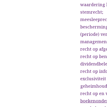
waardering b
stemrecht;
meesleeprech
bescherming
(periode) v
management
recht op af
recht op be
dividendbele
recht op inf
exclusivitei
geheimhoud
recht op en 
boekenonde