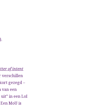
.
etter of intent
r verschillen
 kort gezegd –
m van een
uit” in een LoI
 Een MoU is