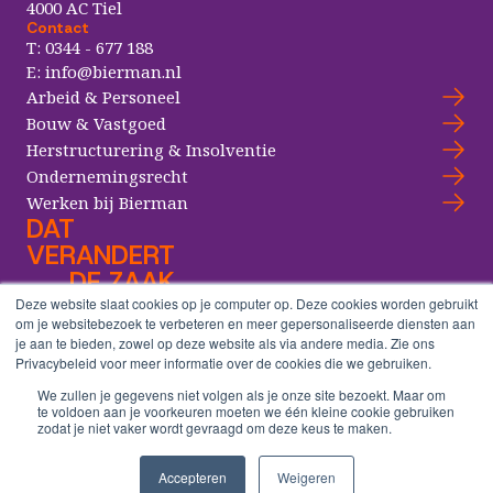
4000 AC Tiel
Contact
T:
0344 - 677 188
E:
info@bierman.nl
Arbeid & Personeel
Bouw & Vastgoed
Herstructurering & Insolventie
Ondernemingsrecht
Werken bij Bierman
DAT
VERANDERT
DE ZAAK
Deze website slaat cookies op je computer op. Deze cookies worden gebruikt
om je websitebezoek te verbeteren en meer gepersonaliseerde diensten aan
je aan te bieden, zowel op deze website als via andere media. Zie ons
Copyright® Bierman Advocaten
Privacybeleid voor meer informatie over de cookies die we gebruiken.
Algemene voorwaarden
We zullen je gegevens niet volgen als je onze site bezoekt. Maar om
Cookieverklaring
te voldoen aan je voorkeuren moeten we één kleine cookie gebruiken
Disclaimer
zodat je niet vaker wordt gevraagd om deze keus te maken.
Klachten & geschillen
Contact
Accepteren
Weigeren
Privacystatement