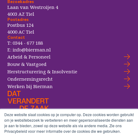
Bezoekadres
Laan van Westroijen 4
4003 AZ Tiel
Postadres
Postbus 124
4000 AC Tiel
Contact
T:
0344 - 677 188
E:
info@bierman.nl
Arbeid & Personeel
Bouw & Vastgoed
Herstructurering & Insolventie
Ondernemingsrecht
Werken bij Bierman
DAT
VERANDERT
DE ZAAK
Deze website slaat cookies op je computer op. Deze cookies worden gebruikt
om je websitebezoek te verbeteren en meer gepersonaliseerde diensten aan
je aan te bieden, zowel op deze website als via andere media. Zie ons
Copyright® Bierman Advocaten
Privacybeleid voor meer informatie over de cookies die we gebruiken.
Algemene voorwaarden