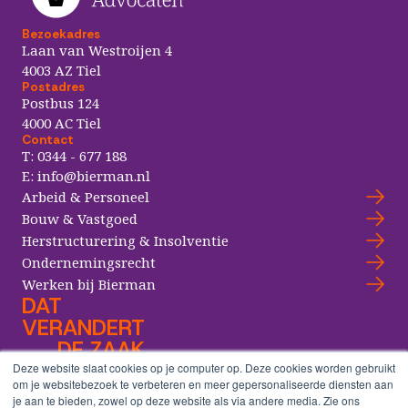
Bezoekadres
Laan van Westroijen 4
4003 AZ Tiel
Postadres
Postbus 124
4000 AC Tiel
Contact
T:
0344 - 677 188
E:
info@bierman.nl
Arbeid & Personeel
Bouw & Vastgoed
Herstructurering & Insolventie
Ondernemingsrecht
Werken bij Bierman
DAT
VERANDERT
DE ZAAK
Deze website slaat cookies op je computer op. Deze cookies worden gebruikt
om je websitebezoek te verbeteren en meer gepersonaliseerde diensten aan
je aan te bieden, zowel op deze website als via andere media. Zie ons