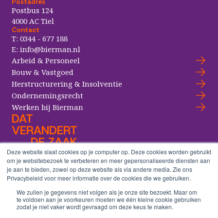
Postadres
Postbus 124
4000 AC Tiel
Contact
T:
0344 - 677 188
E:
info@bierman.nl
Arbeid & Personeel
Bouw & Vastgoed
Herstructurering & Insolventie
Ondernemingsrecht
Werken bij Bierman
DAT
VERANDERT
DE ZAAK
Deze website slaat cookies op je computer op. Deze cookies worden gebruikt
om je websitebezoek te verbeteren en meer gepersonaliseerde diensten aan
je aan te bieden, zowel op deze website als via andere media. Zie ons
Copyright® Bierman Advocaten
Privacybeleid voor meer informatie over de cookies die we gebruiken.
Algemene voorwaarden
We zullen je gegevens niet volgen als je onze site bezoekt. Maar om
Cookieverklaring
te voldoen aan je voorkeuren moeten we één kleine cookie gebruiken
Disclaimer
zodat je niet vaker wordt gevraagd om deze keus te maken.
Klachten & geschillen