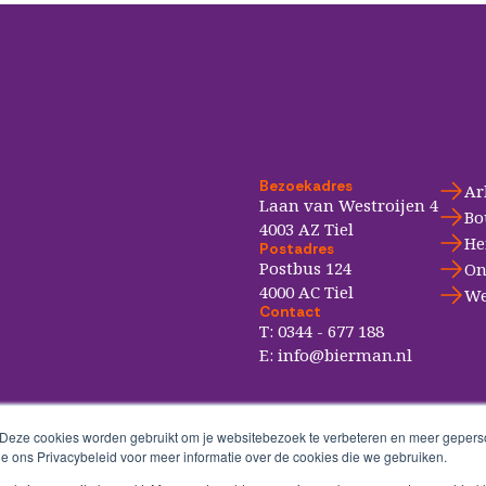
Bezoekadres
Ar
Laan van Westroijen 4
Bo
4003 AZ Tiel
He
Postadres
Postbus 124
On
4000 AC Tiel
We
Contact
T:
0344 - 677 188
E:
info@bierman.nl
 Deze cookies worden gebruikt om je websitebezoek te verbeteren en meer geperso
ie ons Privacybeleid voor meer informatie over de cookies die we gebruiken.