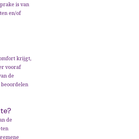
sprake is van
ten en/of
mfort krijgt,
er vooraf
van de
 beoordelen
mte?
an de
eten
algemene