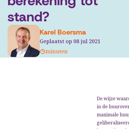
berekening tot
stand?
Karel Boersma
Geplaatst op 08 jul 2021
minuten
De wijze waar
in de huurove
maximale huurv
geliberalisee