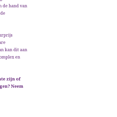
n de hand van
 de
rprijs
are
an kan dit aan
complex en
e zijn of
hogen? Neem