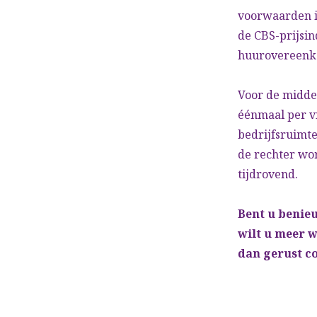
voorwaarden i
de CBS-prijsin
huurovereenk
Voor de midde
éénmaal per vi
bedrijfsruimte
de rechter wo
tijdrovend.
Bent u benie
wilt u meer 
dan gerust co