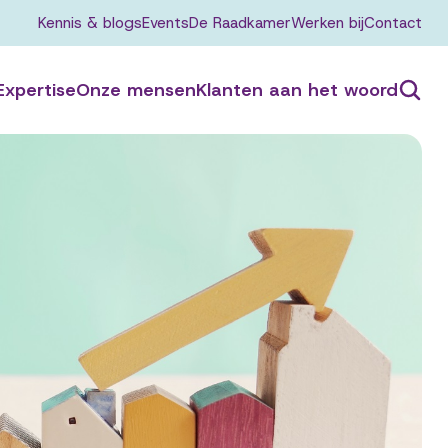
Kennis & blogs
Events
De Raadkamer
Werken bij
Contact
Expertise
Onze mensen
Klanten aan het woord