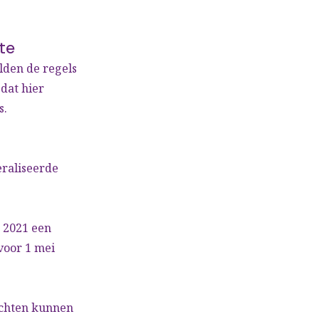
te
lden de regels
dat hier
s.
raliseerde
r 2021 een
voor 1 mei
lachten kunnen