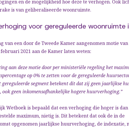
gingen en de mogelijkheid hoe deze te verhogen. Ook lich
rake is van geliberaliseerde woonruimte.
verhoging voor gereguleerde woonruimte i
ng van een door de Tweede Kamer aangenomen motie van d
 februari 2021 aan de Kamer laten weten:
ring aan deze motie door per ministeriële regeling het maxim
percentage op 0% te zetten voor de gereguleerde huursector
t gereguleerde segment betekent dit dat zij geen jaarlijkse 
1, ook geen inkomensafhankelijke hogere huurverhoging.”
ijk Wetboek is bepaald dat een verhoging die hoger is dan
estelde maximum, nietig is. Dit betekent dat ook de in de
mst opgenomen jaarlijkse huurverhoging, de indexatie, ni