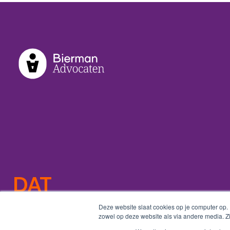
DAT
VERANDERT
Deze website slaat cookies op je computer op.
zowel op deze website als via andere media. Z
DE ZAAK