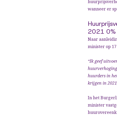
huurprijsverho
wanneer er sp
Huurprijs
2021 0%
Naar aanleidi
minister op 17
“Ik geef uitvoe
huurverhogings
huurders in he
krijgen in 202
In het Burgerl
minister vastg
huurovereenko