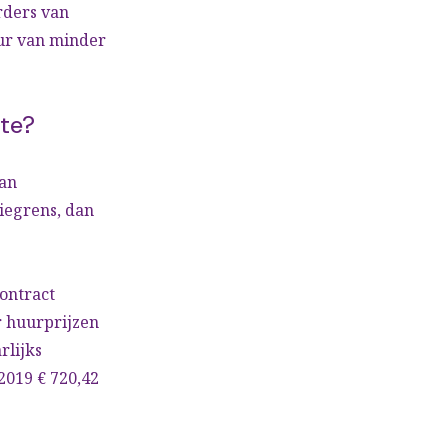
rders van
ur van minder
mte?
van
iegrens, dan
contract
or huurprijzen
rlijks
 2019 € 720,42