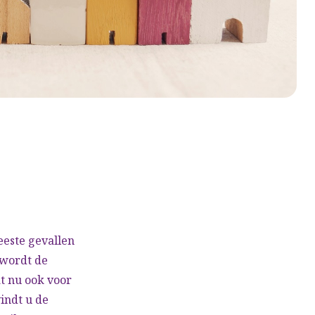
eeste gevallen
 wordt de
t nu ook voor
indt u de