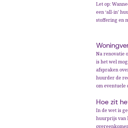
Let op: Wannee
een ‘all-in’ h
stoffering en 
Woningver
Na renovatie 
is het wel mog
afspraken ove
huurder de re
om eventuele 
Hoe zit h
In de wet is 
huurprijs van 
overeenkomen.