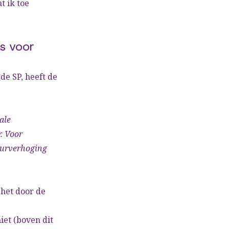
t ik toe
s voor
e SP, heeft de
ale
. Voor
huurverhoging
 het door de
et (boven dit