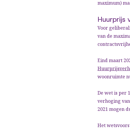
maximum) mag
Huurprijs 
Voor geliberal
van de maximal
contractsvrij
Eind maart 20
Huurprijsver
woonruimte nu
De wet is per 
verhoging van
2021 mogen du
Het wetsvoorst