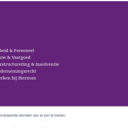
beid & Personeel
uw & Vastgoed
rstructurering & Insolventie
dernemingsrecht
rken bij Bierman
naliseerde diensten aan je aan te bieden,