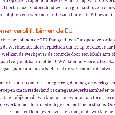
oord op deze vragen is allereerst van belang waar de wer
dt. Hierbij moet onderscheid worden gemaakt tussen een
erblijft en een werknemer die zich buiten de EU bevindt.
mer verblijft binnen de EU
werknemer binnen de EU? Dan geldt een Europese verorden
 de werknemer niet verplichten om terug te reizen naar
. Wel kan de werkgever de controle door een lokale arts of
aan (vergelijkbaar met het UWV) laten uitvoeren. De lokal
ingsorgaan kunnen vaststellen of de werknemer daadwerkel
mer in staat is om te re-integreren, dan mag de werkgeve
oepen om in Nederland re-integratiewerkzaamheden te 
 niet mogelijk om de werknemer te dwingen om terug te re
de werknemer hier medisch gezien niet toe in staat is. Ook
arts een oordeel kan geven over de vraag of de werknemer 