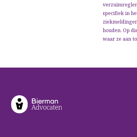
verzuimreglem
specifiek in 
ziekmeldingen
houden. Op di
waar ze aan to