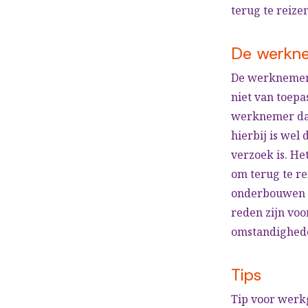
terug te reizen
De werknem
De werknemer k
niet van toepa
werknemer daa
hierbij is wel
verzoek is. He
om terug te r
onderbouwen me
reden zijn voo
omstandighed
Tips
Tip voor werkg