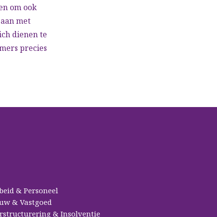
den om ook
gaan met
ch dienen te
mers precies
beid & Personeel
uw & Vastgoed
rstructurering & Insolventie