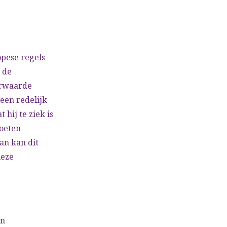
opese regels
 de
orwaarde
een redelijk
hij te ziek is
moeten
an kan dit
ieze
en