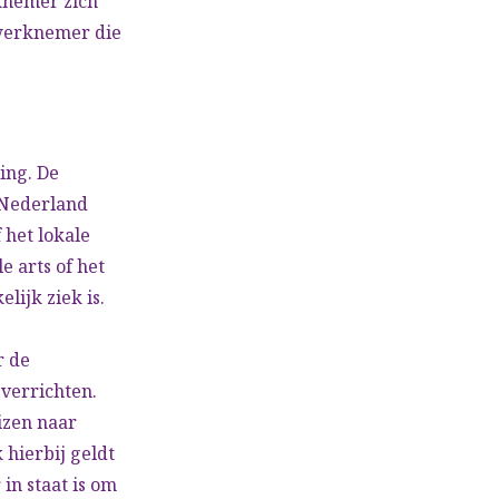
knemer zich
 werknemer die
ing. De
 Nederland
 het lokale
e arts of het
ijk ziek is.
r de
verrichten.
izen naar
 hierbij geldt
in staat is om