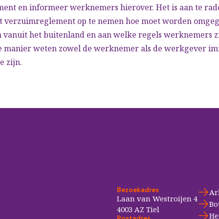
ent en informeer werknemers hierover. Het is aan te ra
het verzuimreglement op te nemen hoe moet worden omge
 vanuit het buitenland en aan welke regels werknemers zi
e manier weten zowel de werknemer als de werkgever im
e zijn.
Bezoekadres
Ar
Laan van Westroijen 4
Bo
4003 AZ Tiel
He
Postadres