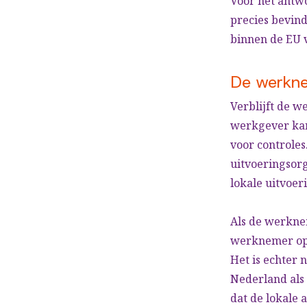
Voor het antw
precies bevin
binnen de EU v
De werkne
Verblijft de 
werkgever kan
voor controles
uitvoeringsorg
lokale uitvoer
Als de werkne
werknemer opr
Het is echter
Nederland als 
dat de lokale 