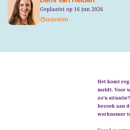
Demi van Helden
Geplaatst op 16 jun 2026
minuten
Het komt reg
meldt. Voor w
zo’n situati
bezoek aan d
werknemer t