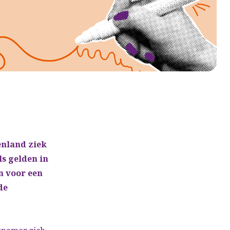
enland ziek
s gelden in
n voor een
de